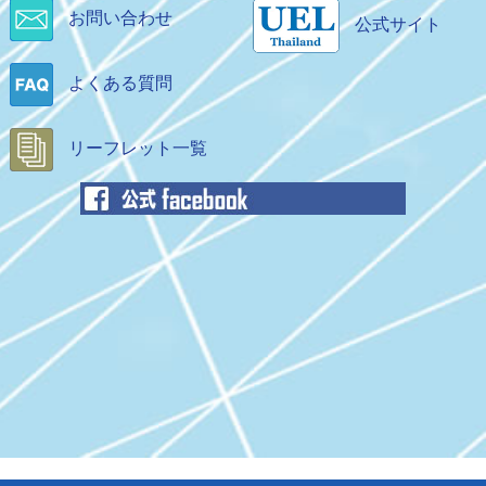
開
お問い合わせ
公式サイト
別
別
く
ウ
ウ
ィ
よくある質問
ィ
ン
ン
ド
ド
リーフレット一覧
ウ
ウ
で
で
開
開
く
く