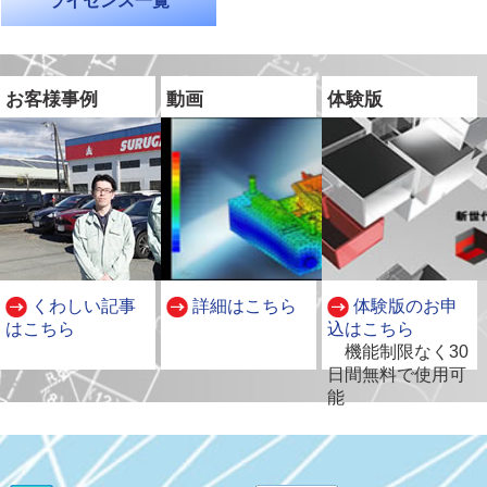
ライセンス一覧
お客様事例
動画
体験版
くわしい記事
詳細はこちら
体験版のお申
はこちら
込はこちら
別
機能制限なく30
ウ
日間無料で使用可
ィ
能
ン
ド
ウ
で