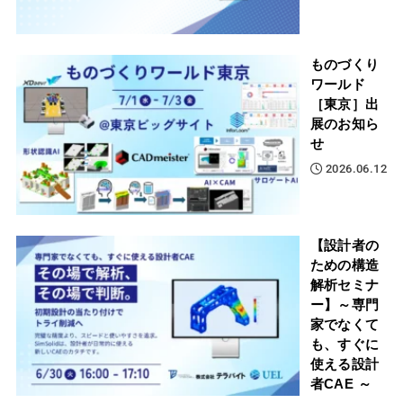
ものづくり
ワールド
［東京］出
展のお知ら
せ
2026.06.12
【設計者の
ための構造
解析セミナ
ー】～専門
家でなくて
も、すぐに
使える設計
者CAE ～