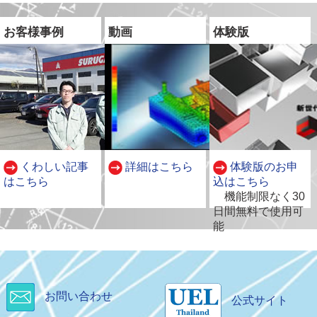
お客様事例
動画
体験版
くわしい記事
詳細はこちら
体験版のお申
はこちら
込はこちら
別
機能制限なく30
ウ
日間無料で使用可
ィ
能
ン
ド
ウ
で
開
お問い合わせ
公式サイト
別
別
く