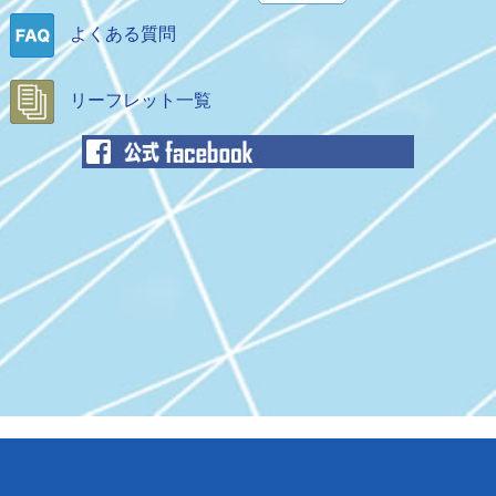
ウ
ウ
ィ
よくある質問
ィ
ン
ン
ド
ド
リーフレット一覧
ウ
ウ
で
で
開
開
く
く