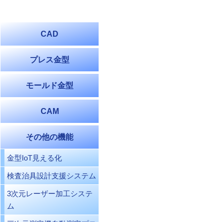
CAD
プレス金型
モールド金型
CAM
その他の機能
金型IoT見える化
検査治具設計支援システム
3次元レーザー加工システ
ム