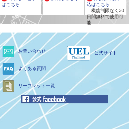
はこちら
込はこちら
別
機能制限なく30
ウ
日間無料で使用可
ィ
能
ン
ド
ウ
で
開
お問い合わせ
公式サイト
別
別
く
ウ
ウ
ィ
よくある質問
ィ
ン
ン
ド
ド
リーフレット一覧
ウ
ウ
で
で
開
開
く
く