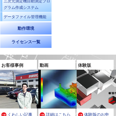
三次元測定機自動測定プロ
グラム作成システム
データファイル管理機能
動作環境
ライセンス一覧
お客様事例
動画
体験版
くわしい記事
詳細はこちら
体験版のお申