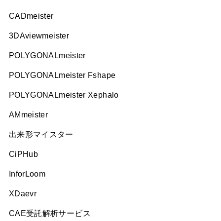
CADmeister
3DAviewmeister
POLYGONALmeister
POLYGONALmeister Fshape
POLYGONALmeister Xephalo
AMmeister
出来形マイスター
CiPHub
InforLoom
XDaevr
CAE受託解析サービス