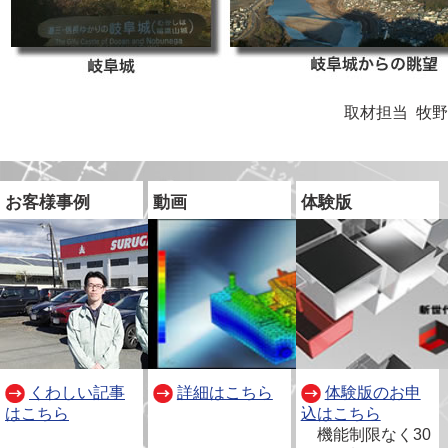
取材担当 牧野
お客様事例
動画
体験版
くわしい記事
詳細はこちら
体験版のお申
はこちら
込はこちら
別
機能制限なく30