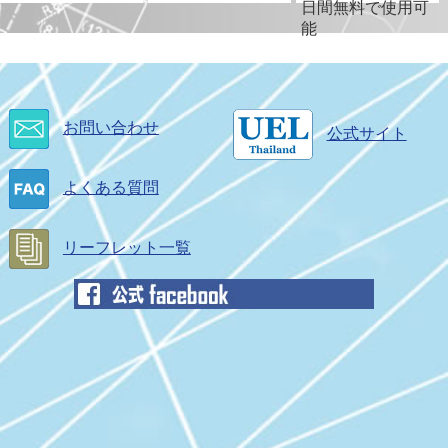
ウ
日間無料で使用可
ィ
能
ン
ド
ウ
で
開
お問い合わせ
公式サイト
別
別
く
ウ
ウ
ィ
よくある質問
ィ
ン
ン
ド
ド
リーフレット一覧
ウ
ウ
で
で
開
開
く
く