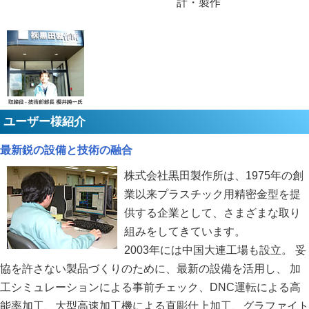
計・製作
ユーザー様紹介
最新鋭の設備と技術の融合
株式会社黒田製作所は、1975年の創
業以来プラスチック用精密金型を提
供する企業として、さまざまな取り
組みをしてきています。
2003年には中国大連工場も設立。 妥
協を許さない製品づくりのために、最新の設備を活用し、 加
工シミュレーションによる事前チェック、DNC運転による高
能率加工、大型高速加工機による直彫仕上加工、グラファイト