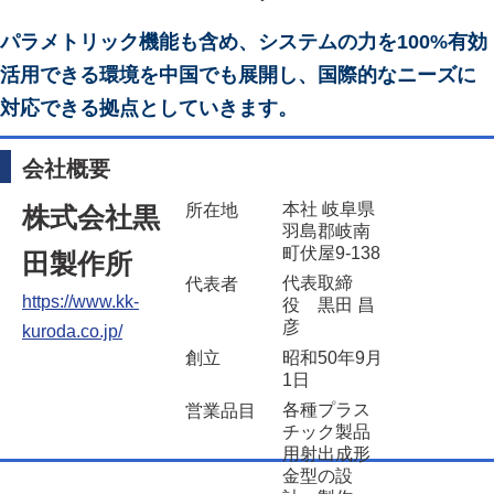
パラメトリック機能も含め、システムの力を100%有効
活用できる環境を中国でも展開し、国際的なニーズに
対応できる拠点としていきます。
会社概要
本社 岐阜県
所在地
株式会社黒
羽島郡岐南
町伏屋9-138
田製作所
代表取締
代表者
https://www.kk-
役 黒田 昌
彦
kuroda.co.jp/
昭和50年9月
創立
1日
各種プラス
営業品目
チック製品
用射出成形
金型の設