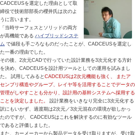
CADCEUSを選定した理由として取
締役で技術部部長の櫻井氏は次のよ
うに言います。
「当時サーフェスとソリッドの両方
が高機能である
ハイブリッドシステ
ム
で値段も手ごろなものだったことが、CADCEUSを選定し
た一番の理由でした。
その後、2次元CADで行っていた設計業務を3次元化する方針
を決め、CADCEUSを設計用ツールとしての運用を試みまし
た。 試用してみると
CADCEUSは2次元機能も強く、 またア
センブリ構造やグループ、レイヤ等を活用することでデータの
管理がしやすことも分かり、設計用の基幹システムへ採用する
ことを決定しました。
設計業務をいきなり完全に3次元化する
訳にもいかず、過渡期は2次元／3次元混在の環境が欲しかっ
たのですが、 CADCEUSはこれを解決するのに有効なツール
であると評価しました。
また、カーメーカーから製品データを受け取りますが、受け取