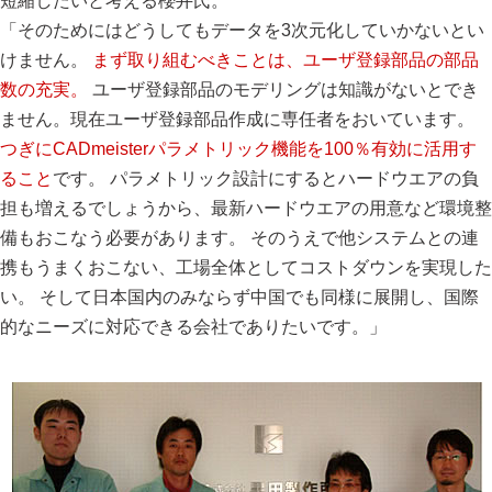
短縮したいと考える櫻井氏。
「そのためにはどうしてもデータを3次元化していかないとい
けません。
まず取り組むべきことは、ユーザ登録部品の部品
数の充実。
ユーザ登録部品のモデリングは知識がないとでき
ません。現在ユーザ登録部品作成に専任者をおいています。
つぎにCADmeisterパラメトリック機能を100％有効に活用す
ること
です。 パラメトリック設計にするとハードウエアの負
担も増えるでしょうから、最新ハードウエアの用意など環境整
備もおこなう必要があります。 そのうえで他システムとの連
携もうまくおこない、工場全体としてコストダウンを実現した
い。 そして日本国内のみならず中国でも同様に展開し、国際
的なニーズに対応できる会社でありたいです。」