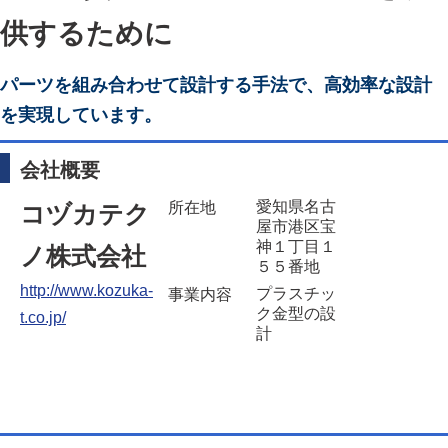
供するために
パーツを組み合わせて設計する手法で、高効率な設計
を実現しています。
会社概要
愛知県名古
所在地
コヅカテク
屋市港区宝
神１丁目１
ノ株式会社
５５番地
http://www.kozuka-
プラスチッ
事業内容
ク金型の設
t.co.jp/
計