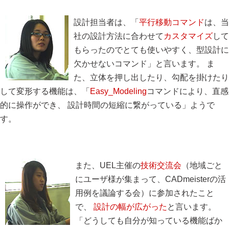
設計担当者は、「
平行移動コマンド
は、当
社の設計方法に合わせて
カスタマイズ
して
もらったのでとても使いやすく、型設計に
欠かせないコマンド」と言います。 ま
た、立体を押し出したり、勾配を掛けたり
して変形する機能は、「
Easy_Modeling
コマンドにより、直感
的に操作ができ、 設計時間の短縮に繋がっている」ようで
す。
また、UEL主催の
技術交流会
（地域ごと
にユーザ様が集まって、CADmeisterの活
用例を議論する会）に参加されたこと
で、
設計の幅が広がった
と言います。
「どうしても自分が知っている機能ばか