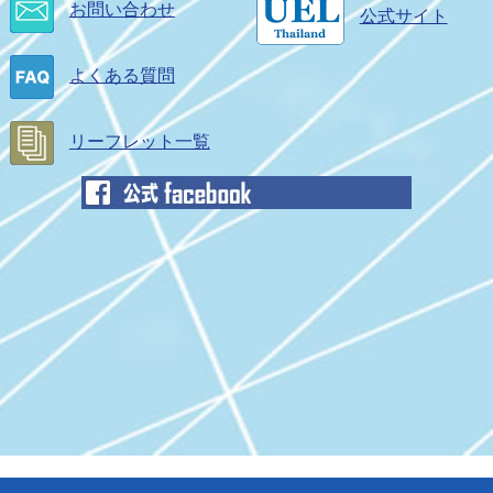
開
お問い合わせ
公式サイト
別
別
く
ウ
ウ
ィ
よくある質問
ィ
ン
ン
ド
ド
リーフレット一覧
ウ
ウ
で
で
開
開
く
く