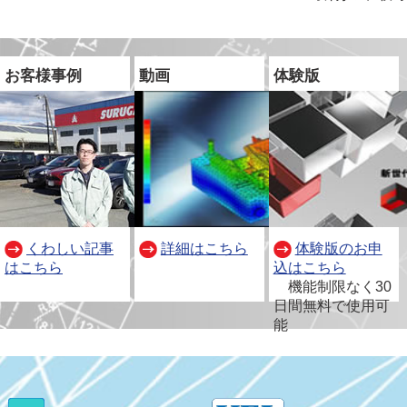
お客様事例
動画
体験版
くわしい記事
詳細はこちら
体験版のお申
はこちら
込はこちら
別
機能制限なく30
ウ
日間無料で使用可
ィ
能
ン
ド
ウ
で