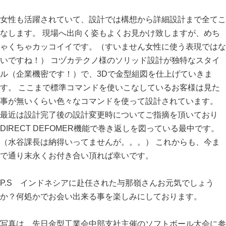
女性も活躍されていて、設計では構想から詳細設計まで全てこ
なします。 現場へ出向く姿もよくお見かけ致しますが、めち
ゃくちゃカッコイイです。（すいません女性に使う表現ではな
いですね！） コヅカテクノ様のソリッド設計が独特なスタイ
ル（企業機密です！）で、3Dで金型組図を仕上げていきま
す。 ここまで標準コマンドを使いこなしているお客様は見た
事が無いくらい色々なコマンドを使って設計されています。
最近は設計完了後の設計変更時についてご指摘を頂いており
DIRECT DEFOMER機能で巻き返しを図っている最中です。
（水谷課長は納得いってませんが。。。） これからも、今ま
で通り末永くお付き合い頂れば幸いです。
P.S インドネシアに赴任された与那嶺さんお元気でしょう
か？何処かでお会い出来る事を楽しみにしております。
写真は、先日金型工業会中部支社主催のソフトボール大会に参