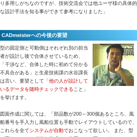
り多用しがちなのですが、技術交流会では他ユーザ様の具体的
な設計手法を知る事ができて参考になりました」
CADmeisterへの今後の要望
型の固定側と可動側はそれぞれ別の担当
者が設計し後で合体させているため、
「干渉など、合体した時に初めて分かる
不具合がある」と生産技術課の水谷課長
は言い、要望として「
他の人が設計して
いるデータを随時チェックできる
こと」
を挙げます。
図面作成に関しては、「部品数が200～300個あるところ、風
船番号を手入力し風船位置も手動でレイアウトしているので、
これらを全て
システムが自動で
おこなって欲しい。 また、型